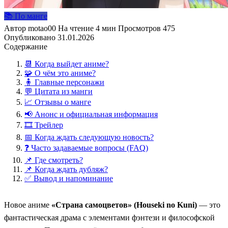
📚 По манге
Автор
motao00
На чтение
4 мин
Просмотров
475
Опубликовано
31.01.2026
Содержание
📆 Когда выйдет аниме?
🧩 О чём это аниме?
🧍 Главные персонажи
💬 Цитата из манги
📈 Отзывы о манге
📢 Анонс и официальная информация
🎞️ Трейлер
📅 Когда ждать следующую новость?
❓ Часто задаваемые вопросы (FAQ)
📌 Где смотреть?
📌 Когда ждать дубляж?
✅ Вывод и напоминание
Новое аниме
«Страна самоцветов» (Houseki no Kuni)
— это
фантастическая драма с элементами фэнтези и философской