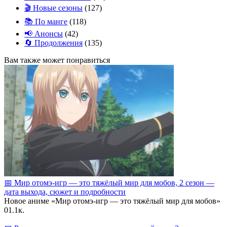
🎬 Новые сезоны
(127)
📚 По манге
(118)
📢 Анонсы
(42)
🔄 Продолжения
(135)
Вам также может понравиться
📅 Мир отомэ‑игр — это тяжёлый мир для мобов, 2 сезон —
дата выхода, сюжет и подробности
Новое аниме «Мир отомэ‑игр — это тяжёлый мир для мобов»
0
1.1к.