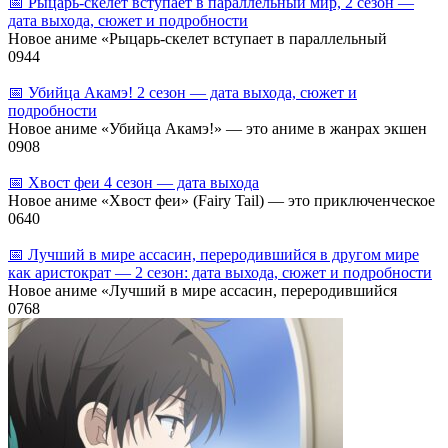
📅 Рыцарь‑скелет вступает в параллельный мир, 2 сезон —
дата выхода, сюжет и подробности
Новое аниме «Рыцарь‑скелет вступает в параллельный
0
944
📅 Убийца Акамэ! 2 сезон — дата выхода, сюжет и
подробности
Новое аниме «Убийца Акамэ!» — это аниме в жанрах экшен
0
908
📅 Хвост феи 4 сезон — дата выхода
Новое аниме «Хвост феи» (Fairy Tail) — это приключенческое
0
640
📅 Лучший в мире ассасин, переродившийся в другом мире
как аристократ — 2 сезон: дата выхода, сюжет и подробности
Новое аниме «Лучший в мире ассасин, переродившийся
0
768