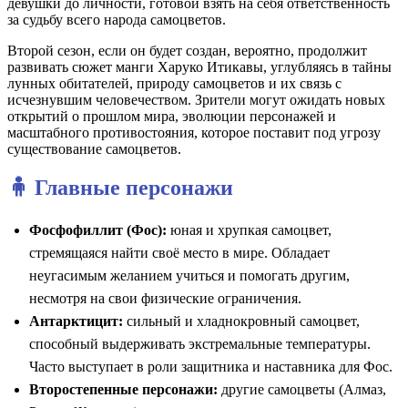
девушки до личности, готовой взять на себя ответственность
за судьбу всего народа самоцветов.
Второй сезон, если он будет создан, вероятно, продолжит
развивать сюжет манги Харуко Итикавы, углубляясь в тайны
лунных обитателей, природу самоцветов и их связь с
исчезнувшим человечеством. Зрители могут ожидать новых
открытий о прошлом мира, эволюции персонажей и
масштабного противостояния, которое поставит под угрозу
существование самоцветов.
🧍 Главные персонажи
Фосфофиллит (Фос):
юная и хрупкая самоцвет,
стремящаяся найти своё место в мире. Обладает
неугасимым желанием учиться и помогать другим,
несмотря на свои физические ограничения.
Антарктицит:
сильный и хладнокровный самоцвет,
способный выдерживать экстремальные температуры.
Часто выступает в роли защитника и наставника для Фос.
Второстепенные персонажи:
другие самоцветы (Алмаз,