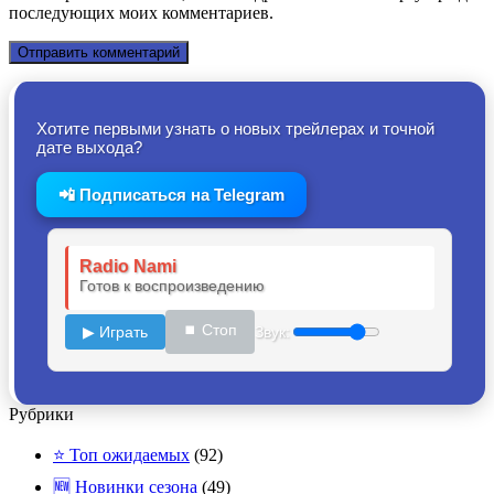
последующих моих комментариев.
Хотите первыми узнать о новых трейлерах и точной
дате выхода?
📲 Подписаться на Telegram
Radio Nami
Готов к воспроизведению
⏹ Стоп
▶ Играть
Звук:
Рубрики
⭐ Топ ожидаемых
(92)
🆕 Новинки сезона
(49)