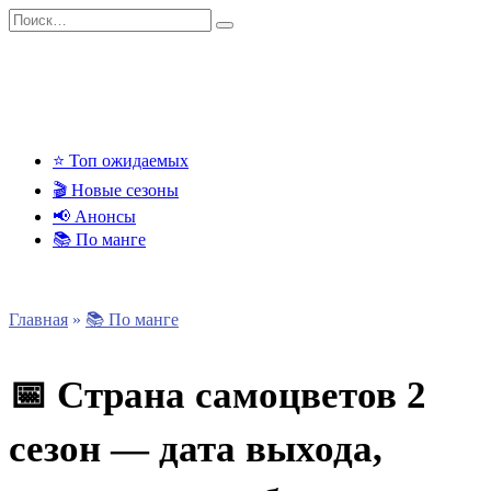
Перейти
Search
к
for:
содержанию
⭐ Топ ожидаемых
🎬 Новые сезоны
📢 Анонсы
📚 По манге
Главная
»
📚 По манге
📅 Страна самоцветов 2
сезон — дата выхода,