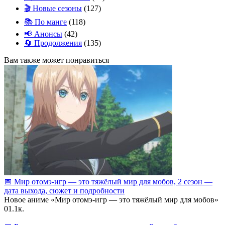
🎬 Новые сезоны
(127)
📚 По манге
(118)
📢 Анонсы
(42)
🔄 Продолжения
(135)
Вам также может понравиться
📅 Мир отомэ‑игр — это тяжёлый мир для мобов, 2 сезон —
дата выхода, сюжет и подробности
Новое аниме «Мир отомэ‑игр — это тяжёлый мир для мобов»
0
1.1к.