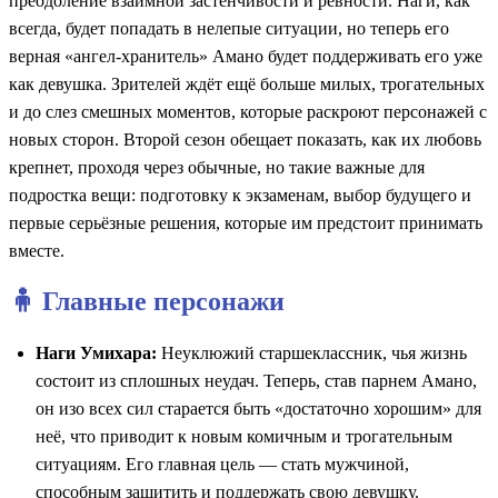
преодоление взаимной застенчивости и ревности. Наги, как
всегда, будет попадать в нелепые ситуации, но теперь его
верная «ангел-хранитель» Амано будет поддерживать его уже
как девушка. Зрителей ждёт ещё больше милых, трогательных
и до слез смешных моментов, которые раскроют персонажей с
новых сторон. Второй сезон обещает показать, как их любовь
крепнет, проходя через обычные, но такие важные для
подростка вещи: подготовку к экзаменам, выбор будущего и
первые серьёзные решения, которые им предстоит принимать
вместе.
🧍 Главные персонажи
Наги Умихара:
Неуклюжий старшеклассник, чья жизнь
состоит из сплошных неудач. Теперь, став парнем Амано,
он изо всех сил старается быть «достаточно хорошим» для
неё, что приводит к новым комичным и трогательным
ситуациям. Его главная цель — стать мужчиной,
способным защитить и поддержать свою девушку.