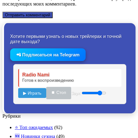
последующих моих комментариев.
Хотите первыми узнать о новых трейлерах и точной
дате выхода?
📲 Подписаться на Telegram
Radio Nami
Готов к воспроизведению
⏹ Стоп
▶ Играть
Звук:
Рубрики
⭐ Топ ожидаемых
(92)
🆕 Новинки сезона
(49)