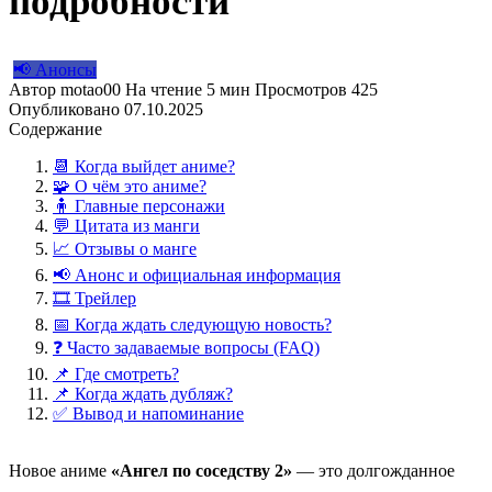
подробности
📢 Анонсы
Автор
motao00
На чтение
5 мин
Просмотров
425
Опубликовано
07.10.2025
Содержание
📆 Когда выйдет аниме?
🧩 О чём это аниме?
🧍 Главные персонажи
💬 Цитата из манги
📈 Отзывы о манге
📢 Анонс и официальная информация
🎞️ Трейлер
📅 Когда ждать следующую новость?
❓ Часто задаваемые вопросы (FAQ)
📌 Где смотреть?
📌 Когда ждать дубляж?
✅ Вывод и напоминание
Новое аниме
«Ангел по соседству 2»
— это долгожданное