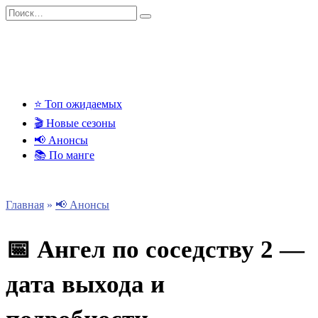
Перейти
Search
к
for:
содержанию
⭐ Топ ожидаемых
🎬 Новые сезоны
📢 Анонсы
📚 По манге
Главная
»
📢 Анонсы
📅 Ангел по соседству 2 —
дата выхода и