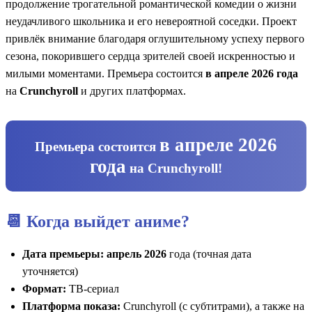
продолжение трогательной романтической комедии о жизни
неудачливого школьника и его невероятной соседки. Проект
привлёк внимание благодаря оглушительному успеху первого
сезона, покорившего сердца зрителей своей искренностью и
милыми моментами. Премьера состоится
в апреле 2026 года
на
Crunchyroll
и других платформах.
в апреле 2026
Премьера состоится
года
на
Crunchyroll
!
📆 Когда выйдет аниме?
Дата премьеры: апрель 2026
года (точная дата
уточняется)
Формат:
ТВ-сериал
Платформа показа:
Crunchyroll (с субтитрами), а также на