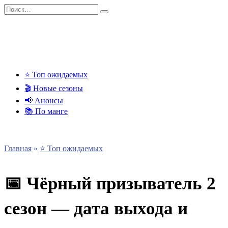
Перейти
Search
к
for:
содержанию
⭐ Топ ожидаемых
🎬 Новые сезоны
📢 Анонсы
📚 По манге
Главная
»
⭐ Топ ожидаемых
📅 Чёрный призыватель 2
сезон — дата выхода и