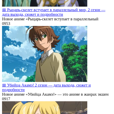
📅 Рыцарь‑скелет вступает в параллельный мир, 2 сезон —
дата выхода, сюжет и подробности
Новое аниме «Рыцарь‑скелет вступает в параллельный
0
953
📅 Убийца Акамэ! 2 сезон — дата выхода, сюжет и
подробности
Новое аниме «Убийца Акамэ!» — это аниме в жанрах экшен
0
917