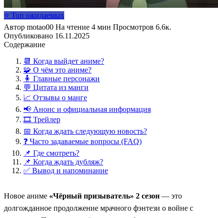
⭐ Топ ожидаемых
Автор
motao00
На чтение
4 мин
Просмотров
6.6к.
Опубликовано
16.11.2025
Содержание
📆 Когда выйдет аниме?
🧩 О чём это аниме?
🧍 Главные персонажи
💬 Цитата из манги
📈 Отзывы о манге
📢 Анонс и официальная информация
🎞️ Трейлер
📅 Когда ждать следующую новость?
❓ Часто задаваемые вопросы (FAQ)
📌 Где смотреть?
📌 Когда ждать дубляж?
✅ Вывод и напоминание
Новое аниме
«Чёрный призыватель» 2 сезон
— это
долгожданное продолжение мрачного фэнтези о войне с