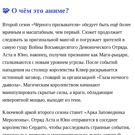
🧩 О чём это аниме?
Второй сезон «Чёрного призывателя» обедует быть ещё более
мрачным и масштабным, чем первый. Сюжет продолжает
следовать за оригинальной мангой и погружает зрителей в
самую гущу Войны Восьмидесятого Демонического Отряда.
Аста и Юно, наконец, получив признание как Маги-рыцари,
сталкиваются с новым уровнем угрозы. После событий
нападения на столицу королевства Клвер раскрывается
истинный заговор, стоящий за организацией «Глаза ночного
дьявола». Магическим королевством начинают
манипулировать скрытые силы, а враги, обладающие
невероятной мощью, выходят из тени.
Ключевой аркой второго сезона станет «Арка Заповедника
Меролеоны». Отряд Аста и Юно отправится в соседнее
королевство Сердито, чтобы расследовать странные события,
связанные с древним и могущественным духом, который