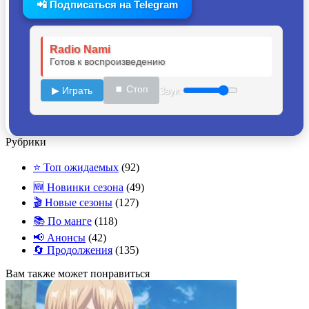
📲 Подписаться на Telegram
Radio Nami
Готов к воспроизведению
⏹ Стоп
▶ Играть
Звук:
Рубрики
⭐ Топ ожидаемых
(92)
🆕 Новинки сезона
(49)
🎬 Новые сезоны
(127)
📚 По манге
(118)
📢 Анонсы
(42)
🔄 Продолжения
(135)
Вам также может понравиться