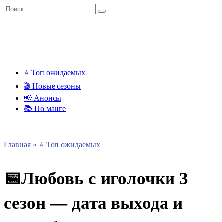
Перейти
Search
к
for:
содержанию
⭐ Топ ожидаемых
🎬 Новые сезоны
📢 Анонсы
📚 По манге
Главная
»
⭐ Топ ожидаемых
📅Любовь с иголочки 3
сезон — дата выхода и