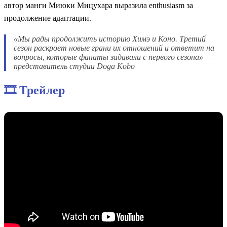
автор манги Миюки Мицухара выразила enthusiasm за
продолжение адаптации.
«Мы рады продолжить историю Химэ и Коно. Третий
сезон раскроет новые грани их отношений и ответит на
вопросы, которые фанаты задавали с первого сезона» —
представитель студии Doga Kobo
🎞️ Трейлер