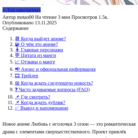
⭐ Топ ожидаемых
Автор
motao00
На чтение
3 мин
Просмотров
1.5к.
Опубликовано
13.11.2025
Содержание
📆 Когда выйдет аниме?
🧩 О чём это аниме?
🧍 Главные персонажи
💬 Цитата из манги
📈 Отзывы о манге
📢 Анонс и официальная информация
🎞️ Трейлер
📅 Когда ждать следующую новость?
❓ Часто задаваемые вопросы (FAQ)
📌 Где смотреть?
📌 Когда ждать дубляж?
✅ Вывод и напоминание
Новое аниме Любовь с иголочки 3 сезон — это романтическая
драма с элементами сверхъестественного. Проект привлёк