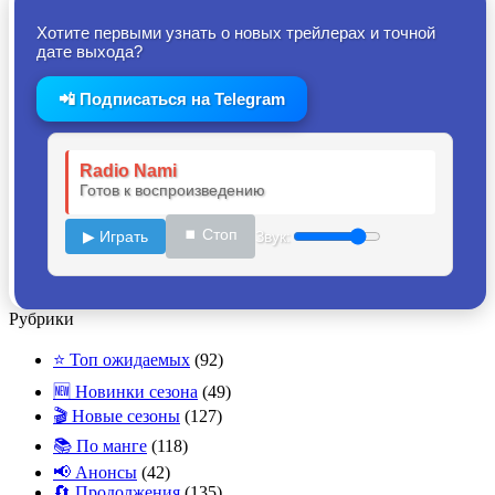
Хотите первыми узнать о новых трейлерах и точной
дате выхода?
📲 Подписаться на Telegram
Radio Nami
Готов к воспроизведению
⏹ Стоп
▶ Играть
Звук:
Рубрики
⭐ Топ ожидаемых
(92)
🆕 Новинки сезона
(49)
🎬 Новые сезоны
(127)
📚 По манге
(118)
📢 Анонсы
(42)
🔄 Продолжения
(135)