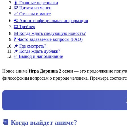
🧍 Главные персонажи
💬 Цитата из манги
📈 Отзывы о манге
📢 Анонс и официальная информация
🎞️ Трейлер
📅 Когда ждать следующую новость?
❓ Часто задаваемые вопросы (FAQ)
📌 Где смотреть?
📌 Когда ждать дубляж?
✅ Вывод и напоминание
Новое аниме
Игра Дарвина 2 сезон
— это продолжение популяр
философским вопросам о природе человека. Премьера состоит
📆 Когда выйдет аниме?