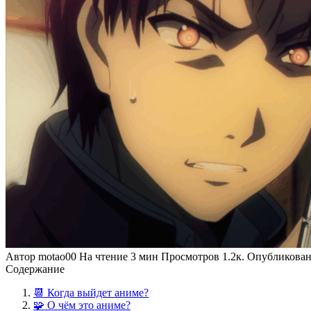
Автор
motao00
На чтение
3 мин
Просмотров
1.2к.
Опубликова
Содержание
📆 Когда выйдет аниме?
🧩 О чём это аниме?