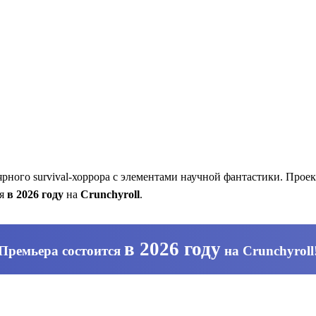
ного survival-хоррора с элементами научной фантастики. Прое
ся
в 2026 году
на
Crunchyroll
.
в 2026 году
Премьера состоится
на
Crunchyroll