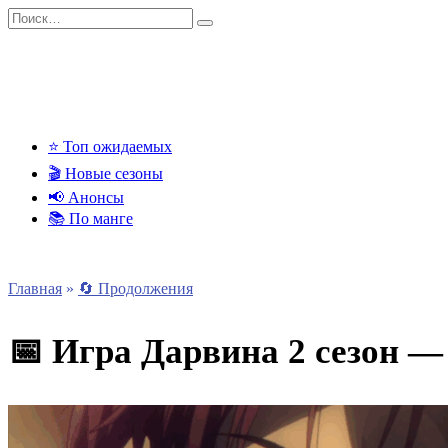
Перейти
Search
к
for:
содержанию
⭐ Топ ожидаемых
🎬 Новые сезоны
📢 Анонсы
📚 По манге
Главная
»
🔄 Продолжения
📅 Игра Дарвина 2 сезон —