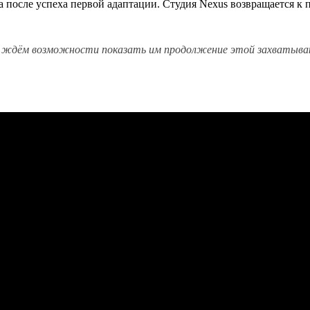
а после успеха первой адаптации. Студия Nexus возвращается к 
м ждём возможности показать им продолжение этой захватыва