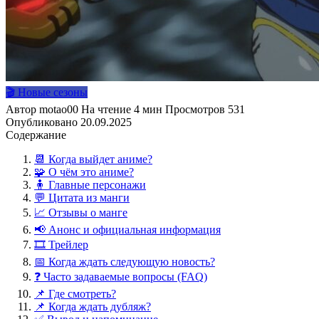
🎬 Новые сезоны
Автор
motao00
На чтение
4 мин
Просмотров
531
Опубликовано
20.09.2025
Содержание
📆 Когда выйдет аниме?
🧩 О чём это аниме?
🧍 Главные персонажи
💬 Цитата из манги
📈 Отзывы о манге
📢 Анонс и официальная информация
🎞️ Трейлер
📅 Когда ждать следующую новость?
❓ Часто задаваемые вопросы (FAQ)
📌 Где смотреть?
📌 Когда ждать дубляж?