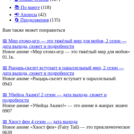
📚 По манге
(118)
📢 Анонсы
(42)
🔄 Продолжения
(135)
Вам также может понравиться
📅 Мир отомэ‑игр — это тяжёлый мир для мобов, 2 сезон —
дата выхода, сюжет и подробности
Новое аниме «Мир отомэ‑игр — это тяжёлый мир для мобов»
0
1.1к.
📅 Рыцарь‑скелет вступает в параллельный мир, 2 сезон —
дата выхода, сюжет и подробности
Новое аниме «Рыцарь‑скелет вступает в параллельный
0
943
📅 Убийца Акамэ! 2 сезон — дата выхода, сюжет и
подробности
Новое аниме «Убийца Акамэ!» — это аниме в жанрах экшен
0
907
📅 Хвост феи 4 сезон — дата выхода
Новое аниме «Хвост феи» (Fairy Tail) — это приключенческое
0
639