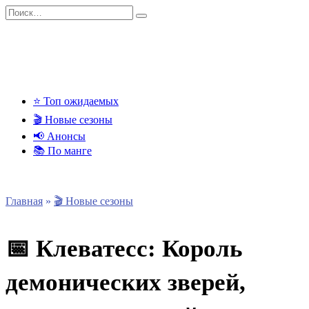
Перейти
Search
к
for:
содержанию
⭐ Топ ожидаемых
🎬 Новые сезоны
📢 Анонсы
📚 По манге
Главная
»
🎬 Новые сезоны
📅 Клеватесс: Король
демонических зверей,