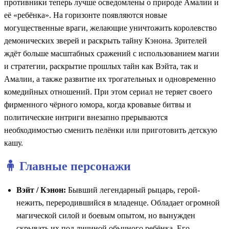
противники теперь лучше осведомлены о природе Амалии и
её «ребёнка». На горизонте появляются новые
могущественные враги, желающие уничтожить королевство
демонических зверей и раскрыть тайну Кэнона. Зрителей
ждёт больше масштабных сражений с использованием магии
и стратегии, раскрытие прошлых тайн как Вэйта, так и
Амалии, а также развитие их трогательных и одновременно
комедийных отношений. При этом сериал не теряет своего
фирменного чёрного юмора, когда кровавые битвы и
политические интриги внезапно прерываются
необходимостью сменить пелёнки или приготовить детскую
кашу.
🧍 Главные персонажи
Вэйт / Кэнон:
Бывший легендарный рыцарь, герой-
нежить, переродившийся в младенце. Обладает огромной
магической силой и боевым опытом, но вынужден
скрывать их под личиной обычного ребёнка. Его