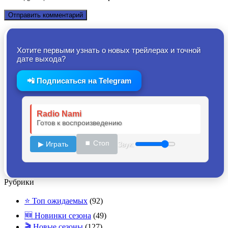
Хотите первыми узнать о новых трейлерах и точной
дате выхода?
📲 Подписаться на Telegram
Radio Nami
Готов к воспроизведению
⏹ Стоп
▶ Играть
Звук:
Рубрики
⭐ Топ ожидаемых
(92)
🆕 Новинки сезона
(49)
🎬 Новые сезоны
(127)