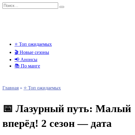
Перейти
Search
к
for:
содержанию
⭐ Топ ожидаемых
🎬 Новые сезоны
📢 Анонсы
📚 По манге
Главная
»
⭐ Топ ожидаемых
📅 Лазурный путь: Малый
вперёд! 2 сезон — дата