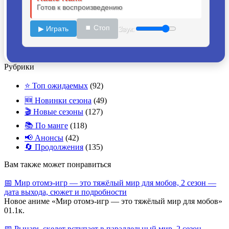
Готов к воспроизведению
⏹ Стоп
▶ Играть
Звук:
Рубрики
⭐ Топ ожидаемых
(92)
🆕 Новинки сезона
(49)
🎬 Новые сезоны
(127)
📚 По манге
(118)
📢 Анонсы
(42)
🔄 Продолжения
(135)
Вам также может понравиться
📅 Мир отомэ‑игр — это тяжёлый мир для мобов, 2 сезон —
дата выхода, сюжет и подробности
Новое аниме «Мир отомэ‑игр — это тяжёлый мир для мобов»
0
1.1к.
📅 Рыцарь‑скелет вступает в параллельный мир, 2 сезон —