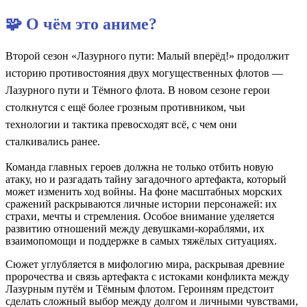
🧩 О чём это аниме?
Второй сезон «Лазурного пути: Малый вперёд!» продолжит
историю противостояния двух могущественных флотов —
Лазурного пути и Тёмного флота. В новом сезоне герои
столкнутся с ещё более грозным противником, чьи
технологии и тактика превосходят всё, с чем они
сталкивались ранее.
Команда главных героев должна не только отбить новую
атаку, но и разгадать тайну загадочного артефакта, который
может изменить ход войны. На фоне масштабных морских
сражений раскрываются личные истории персонажей: их
страхи, мечты и стремления. Особое внимание уделяется
развитию отношений между девушками‑кораблями, их
взаимопомощи и поддержке в самых тяжёлых ситуациях.
Сюжет углубляется в мифологию мира, раскрывая древние
пророчества и связь артефакта с истоками конфликта между
Лазурным путём и Тёмным флотом. Героиням предстоит
сделать сложный выбор между долгом и личными чувствами,