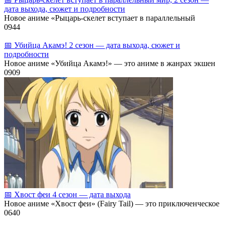
дата выхода, сюжет и подробности
Новое аниме «Рыцарь‑скелет вступает в параллельный
0
944
📅 Убийца Акамэ! 2 сезон — дата выхода, сюжет и
подробности
Новое аниме «Убийца Акамэ!» — это аниме в жанрах экшен
0
909
📅 Хвост феи 4 сезон — дата выхода
Новое аниме «Хвост феи» (Fairy Tail) — это приключенческое
0
640