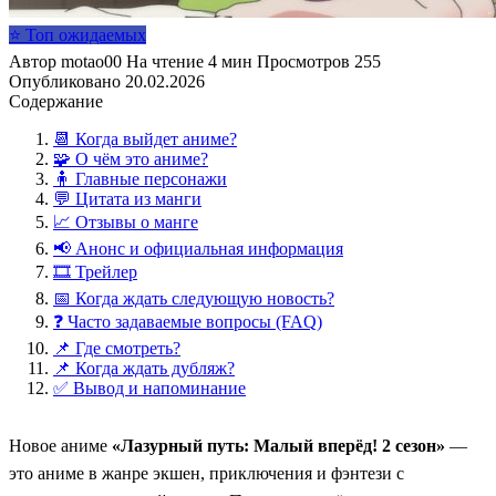
⭐ Топ ожидаемых
Автор
motao00
На чтение
4 мин
Просмотров
255
Опубликовано
20.02.2026
Содержание
📆 Когда выйдет аниме?
🧩 О чём это аниме?
🧍 Главные персонажи
💬 Цитата из манги
📈 Отзывы о манге
📢 Анонс и официальная информация
🎞️ Трейлер
📅 Когда ждать следующую новость?
❓ Часто задаваемые вопросы (FAQ)
📌 Где смотреть?
📌 Когда ждать дубляж?
✅ Вывод и напоминание
Новое аниме
«Лазурный путь: Малый вперёд! 2 сезон»
—
это аниме в жанре экшен, приключения и фэнтези с