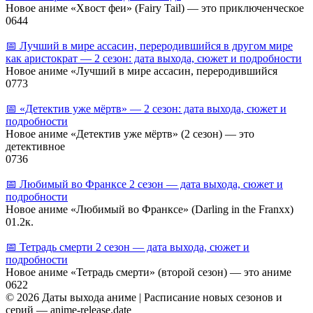
Новое аниме «Хвост феи» (Fairy Tail) — это приключенческое
0
644
📅 Лучший в мире ассасин, переродившийся в другом мире
как аристократ — 2 сезон: дата выхода, сюжет и подробности
Новое аниме «Лучший в мире ассасин, переродившийся
0
773
📅 «Детектив уже мёртв» — 2 сезон: дата выхода, сюжет и
подробности
Новое аниме «Детектив уже мёртв» (2 сезон) — это
детективное
0
736
📅 Любимый во Франксе 2 сезон — дата выхода, сюжет и
подробности
Новое аниме «Любимый во Франксе» (Darling in the Franxx)
0
1.2к.
📅 Тетрадь смерти 2 сезон — дата выхода, сюжет и
подробности
Новое аниме «Тетрадь смерти» (второй сезон) — это аниме
0
622
© 2026 Даты выхода аниме | Расписание новых сезонов и
серий — anime-release.date