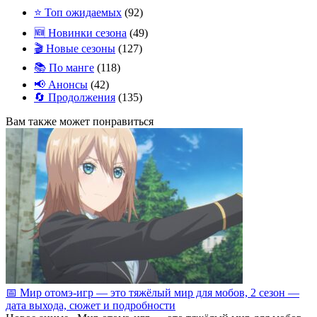
⭐ Топ ожидаемых
(92)
🆕 Новинки сезона
(49)
🎬 Новые сезоны
(127)
📚 По манге
(118)
📢 Анонсы
(42)
🔄 Продолжения
(135)
Вам также может понравиться
📅 Мир отомэ‑игр — это тяжёлый мир для мобов, 2 сезон —
дата выхода, сюжет и подробности