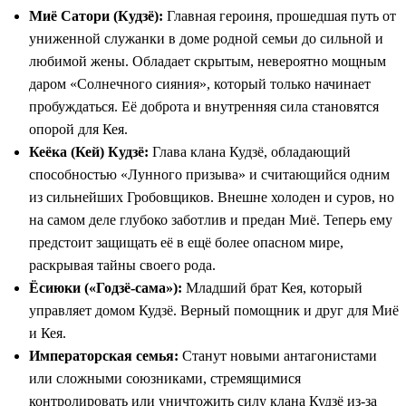
Миё Сатори (Кудзё):
Главная героиня, прошедшая путь от
униженной служанки в доме родной семьи до сильной и
любимой жены. Обладает скрытым, невероятно мощным
даром «Солнечного сияния», который только начинает
пробуждаться. Её доброта и внутренняя сила становятся
опорой для Кея.
Кеёка (Кей) Кудзё:
Глава клана Кудзё, обладающий
способностью «Лунного призыва» и считающийся одним
из сильнейших Гробовщиков. Внешне холоден и суров, но
на самом деле глубоко заботлив и предан Миё. Теперь ему
предстоит защищать её в ещё более опасном мире,
раскрывая тайны своего рода.
Ёсиюки («Годзё-сама»):
Младший брат Кея, который
управляет домом Кудзё. Верный помощник и друг для Миё
и Кея.
Императорская семья:
Станут новыми антагонистами
или сложными союзниками, стремящимися
контролировать или уничтожить силу клана Кудзё из-за