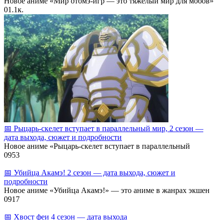
Новое аниме «Мир отомэ‑игр — это тяжёлый мир для мобов»
0
1.1к.
📅 Рыцарь‑скелет вступает в параллельный мир, 2 сезон —
дата выхода, сюжет и подробности
Новое аниме «Рыцарь‑скелет вступает в параллельный
0
953
📅 Убийца Акамэ! 2 сезон — дата выхода, сюжет и
подробности
Новое аниме «Убийца Акамэ!» — это аниме в жанрах экшен
0
917
📅 Хвост феи 4 сезон — дата выхода