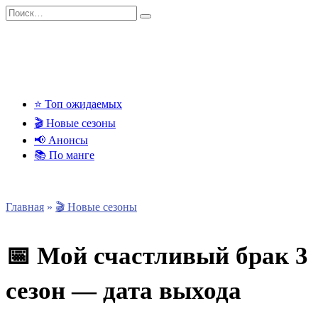
Перейти
Search
к
for:
содержанию
⭐ Топ ожидаемых
🎬 Новые сезоны
📢 Анонсы
📚 По манге
Главная
»
🎬 Новые сезоны
📅 Мой счастливый брак 3
сезон — дата выхода