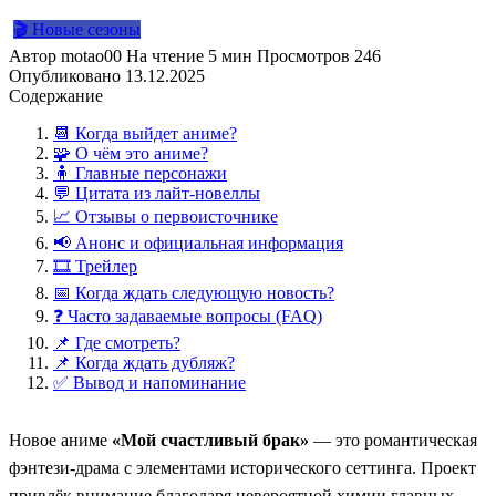
🎬 Новые сезоны
Автор
motao00
На чтение
5 мин
Просмотров
246
Опубликовано
13.12.2025
Содержание
📆 Когда выйдет аниме?
🧩 О чём это аниме?
🧍 Главные персонажи
💬 Цитата из лайт-новеллы
📈 Отзывы о первоисточнике
📢 Анонс и официальная информация
🎞️ Трейлер
📅 Когда ждать следующую новость?
❓ Часто задаваемые вопросы (FAQ)
📌 Где смотреть?
📌 Когда ждать дубляж?
✅ Вывод и напоминание
Новое аниме
«Мой счастливый брак»
— это романтическая
фэнтези-драма с элементами исторического сеттинга. Проект
привлёк внимание благодаря невероятной химии главных