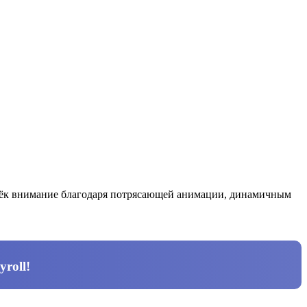
лёк внимание благодаря потрясающей анимации, динамичным
yroll
!