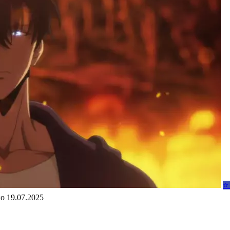
⭐
но
19.07.2025