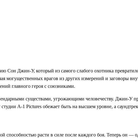
ию Сон Джин-У, который из самого слабого охотника превратилс
ая могущественных врагов из других измерений и заговоры внут
ений главного героя с союзниками.
ендарными существами, угрожающими человечеству. Джин-У пре
 студии A-1 Pictures обежает быть на высшем уровне, а саундтр
 способностью расти в силе после каждого боя. Теперь он — о