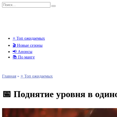
Перейти
Search
к
for:
содержанию
⭐ Топ ожидаемых
🎬 Новые сезоны
📢 Анонсы
📚 По манге
Главная
»
⭐ Топ ожидаемых
📅 Поднятие уровня в один