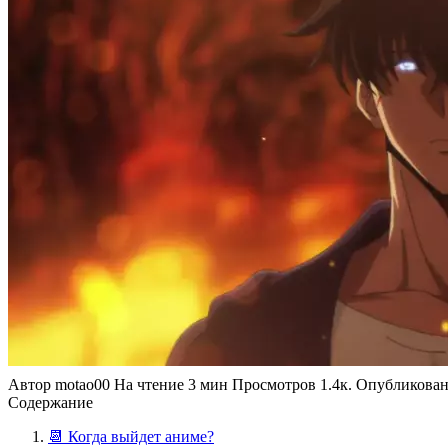
Автор
motao00
На чтение
3 мин
Просмотров
1.4к.
Опубликова
Содержание
📆 Когда выйдет аниме?