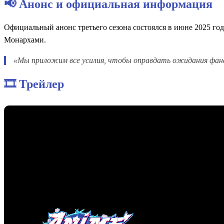
📢 Анонс и официальная информация
Официальный анонс третьего сезона состоялся в июне 2025 года
Монархами.
«Мы приложим все усилия, чтобы оправдать ожидания фан
🎞️ Трейлер