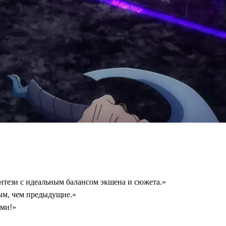
энтези с идеальным балансом экшена и сюжета.»
ым, чем предыдущие.»
ами!»