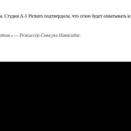
. Студия A-1 Pictures подтвердила, что сезон будет охватывать
атов.» — Режиссёр Сюнсукэ Накасидзе.