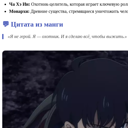
Ча Хэ Ин:
Охотник-целитель, которая играет ключевую роль
Монархи:
Древние существа, стремящиеся уничтожить чело
💬 Цитата из манги
«Я не герой. Я — охотник. И я сделаю всё, чтобы выжить.»