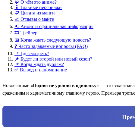
🧩 О чём это аниме?
🧍 Главные персонажи
💬 Цитата из манги
📈 Отзывы о манге
📢 Анонс и официальная информация
🎞️ Трейлер
📅 Когда ждать следующую новость?
❓ Часто задаваемые вопросы (FAQ)
📌 Где смотреть?
📌 Будет ли второй или новый сезон?
📌 Когда ждать дубляж?
✅ Вывод и напоминание
Новое аниме
«Поднятие уровня в одиночку»
— это захватыва
сражениям и харизматичному главному герою. Премьера третье
Прем