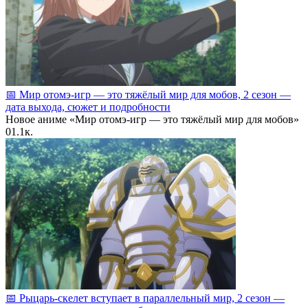
📅 Мир отомэ‑игр — это тяжёлый мир для мобов, 2 сезон —
дата выхода, сюжет и подробности
Новое аниме «Мир отомэ‑игр — это тяжёлый мир для мобов»
0
1.1к.
📅 Рыцарь‑скелет вступает в параллельный мир, 2 сезон —