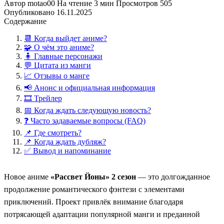
Автор
motao00
На чтение
3 мин
Просмотров
505
Опубликовано
16.11.2025
Содержание
📆 Когда выйдет аниме?
🧩 О чём это аниме?
🧍 Главные персонажи
💬 Цитата из манги
📈 Отзывы о манге
📢 Анонс и официальная информация
🎞️ Трейлер
📅 Когда ждать следующую новость?
❓ Часто задаваемые вопросы (FAQ)
📌 Где смотреть?
📌 Когда ждать дубляж?
✅ Вывод и напоминание
Новое аниме
«Рассвет Йоны» 2 сезон
— это долгожданное
продолжение романтического фэнтези с элементами
приключений. Проект привлёк внимание благодаря
потрясающей адаптации популярной манги и преданной