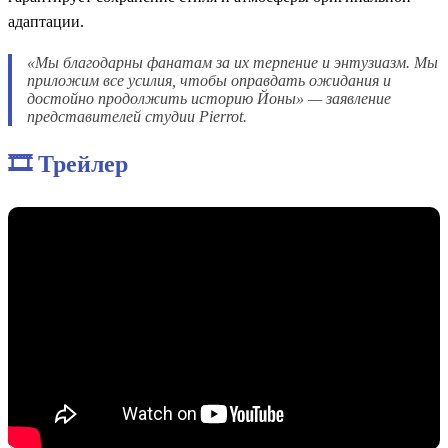
адаптации.
«Мы благодарны фанатам за их терпение и энтузиазм. Мы
приложим все усилия, чтобы оправдать ожидания и
достойно продолжить историю Йоны» — заявление
представителей студии Pierrot.
🎞️ Трейлер