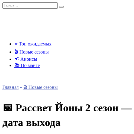
Перейти
Search
к
for:
содержанию
⭐ Топ ожидаемых
🎬 Новые сезоны
📢 Анонсы
📚 По манге
Главная
»
🎬 Новые сезоны
📅 Рассвет Йоны 2 сезон —
дата выхода