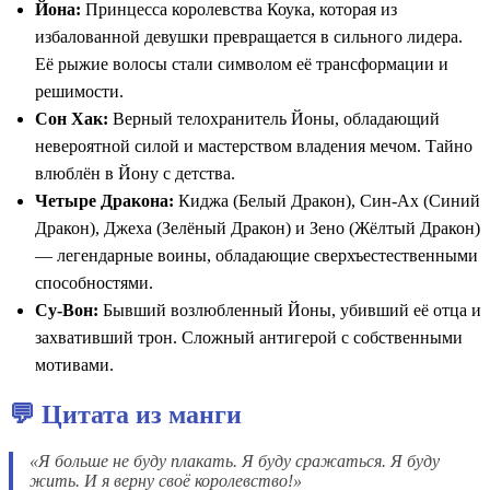
Йона:
Принцесса королевства Коука, которая из
избалованной девушки превращается в сильного лидера.
Её рыжие волосы стали символом её трансформации и
решимости.
Сон Хак:
Верный телохранитель Йоны, обладающий
невероятной силой и мастерством владения мечом. Тайно
влюблён в Йону с детства.
Четыре Дракона:
Киджа (Белый Дракон), Син-Ах (Синий
Дракон), Джеха (Зелёный Дракон) и Зено (Жёлтый Дракон)
— легендарные воины, обладающие сверхъестественными
способностями.
Су-Вон:
Бывший возлюбленный Йоны, убивший её отца и
захвативший трон. Сложный антигерой с собственными
мотивами.
💬 Цитата из манги
«Я больше не буду плакать. Я буду сражаться. Я буду
жить. И я верну своё королевство!»