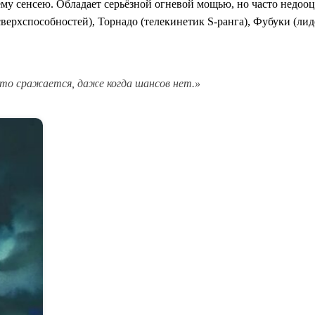
у сенсею. Обладает серьёзной огневой мощью, но часто недооц
сверхспособностей), Торнадо (телекинетик S-ранга), Фубуки (ли
то сражается, даже когда шансов нет.»