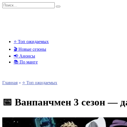
Перейти
Search
к
for:
содержанию
⭐ Топ ожидаемых
🎬 Новые сезоны
📢 Анонсы
📚 По манге
Главная
»
⭐ Топ ожидаемых
📅 Ванпанчмен 3 сезон — д