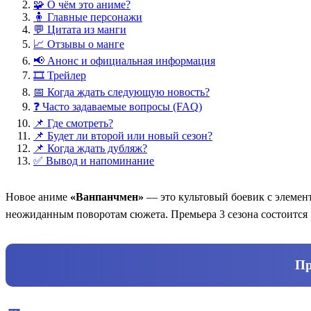
🧩 О чём это аниме?
🧍 Главные персонажи
💬 Цитата из манги
📈 Отзывы о манге
📢 Анонс и официальная информация
🎞️ Трейлер
📅 Когда ждать следующую новость?
❓ Часто задаваемые вопросы (FAQ)
📌 Где смотреть?
📌 Будет ли второй или новый сезон?
📌 Когда ждать дубляж?
✅ Вывод и напоминание
Новое аниме
«Ванпанчмен»
— это культовый боевик с элемен
неожиданным поворотам сюжета. Премьера 3 сезона состоится 
Пр