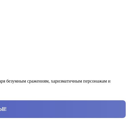
даря безумным сражениям, харизматичным персонажам и
ll
!