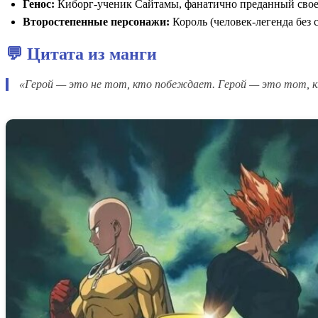
Генос:
Киборг-ученик Сайтамы, фанатично преданный своем
Второстепенные персонажи:
Король (человек-легенда без 
💬 Цитата из манги
«Герой — это не тот, кто побеждает. Герой — это тот, к