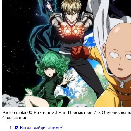
Автор
motao00
На чтение
3 мин
Просмотров
718
Опубликован
Содержание
📆 Когда выйдет аниме?