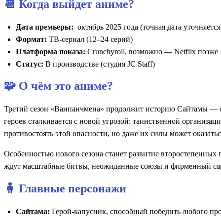
📆 Когда выйдет аниме?
Дата премьеры:
октябрь 2025 года (точная дата уточняется
Формат:
ТВ-сериал (12–24 серий)
Платформа показа:
Crunchyroll, возможно — Netflix позже
Статус:
В производстве (студия JC Staff)
🧩 О чём это аниме?
Третий сезон «Ванпанчмена» продолжит историю Сайтамы — сам
героев сталкивается с новой угрозой: таинственной организац
противостоять этой опасности, но даже их силы может оказатьс
Особенностью нового сезона станет развитие второстепенных п
ждут масштабные битвы, неожиданные союзы и фирменный сар
🧍 Главные персонажи
Сайтама:
Герой-капусник, способный победить любого прот